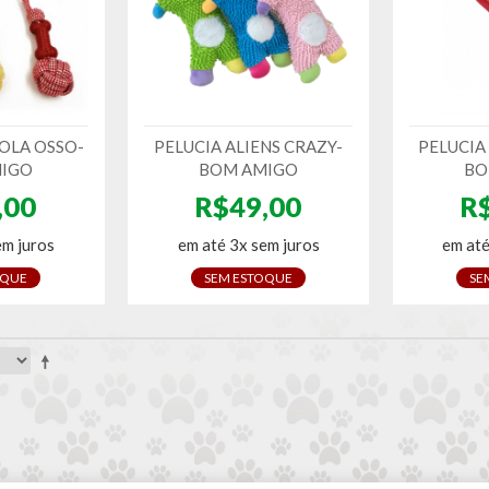
OLA OSSO-
PELUCIA ALIENS CRAZY-
PELUCIA
IGO
BOM AMIGO
BO
,00
R$49,00
R
em juros
em até 3x sem juros
em até
OQUE
SEM ESTOQUE
SE