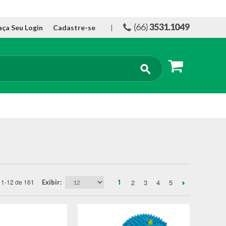
aça Seu Login
Cadastre-se
|
1
2
3
4
5
1-12 de 161
Exibir