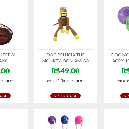
UTEBOL
DOG PELUCIA THE
DOG MO
ANO
MONKEY- BOM AMIGO
ACRYLI
,00
R$49,00
R
em juros
em até 3x sem juros
em até
OQUE
SEM ESTOQUE
SE