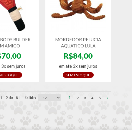
 BODY BULDER-
MORDEDOR PELUCIA
M AMIGO
AQUATICO LULA
$70,00
R$84,00
 3x sem juros
em até 3x sem juros
M ESTOQUE
SEM ESTOQUE
1
2
3
4
5
1-12 de 161
Exibir