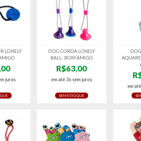
R LONELY
DOG CORDA LONELY
DOG
 AMIGO
BALL- BOM AMIGO
AQUARE
,00
R$63,00
R
em juros
em até 3x sem juros
em até
OQUE
SEM ESTOQUE
SE