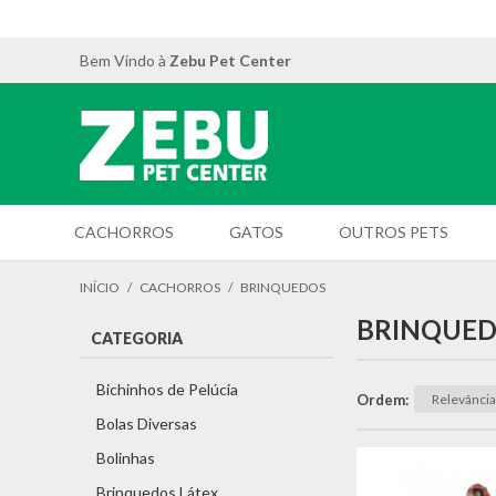
Bem Vindo à
Zebu Pet Center
CACHORROS
GATOS
OUTROS PETS
INÍCIO
/
CACHORROS
/
BRINQUEDOS
BRINQUE
CATEGORIA
Bichinhos de Pelúcia
Ordem
Bolas Diversas
Bolinhas
Brinquedos Látex