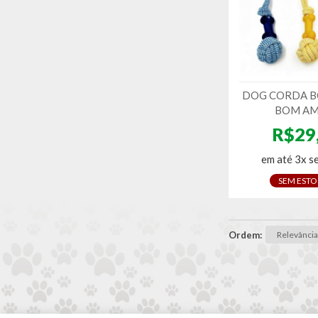
DOG CORDA B
BOM AM
R$29
em até 3x s
SEM EST
Ordem