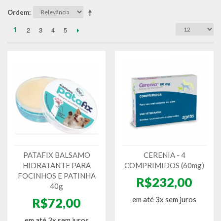
Ordem
1
2
3
4
5
PATAFIX BALSAMO
CERENIA - 4
HIDRATANTE PARA
COMPRIMIDOS (60mg)
FOCINHOS E PATINHA
R$232,00
40g
em até 3x sem juros
R$72,00
em até 3x sem juros