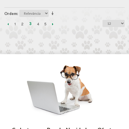
Ordem
3
1
2
4
5