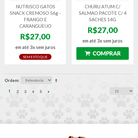
NUTRISCO GATOS
CHURU ATUM C/
SNACK CREMOSO 56g -
SALMAO PACOTE C/ 4
FRANGO E
SACHES 14G
CARANGUEIJO
R$27,00
R$27,00
em até 3x sem juros
em até 3x sem juros
SEM ESTOQUE
Ordem
1
2
3
4
5