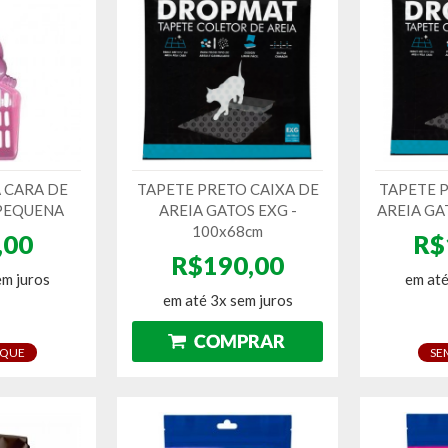
A CARA DE
TAPETE PRETO CAIXA DE
TAPETE 
PEQUENA
AREIA GATOS EXG -
AREIA G
100x68cm
,00
R$
R$190,00
em juros
em até
em até 3x sem juros
OQUE
SE