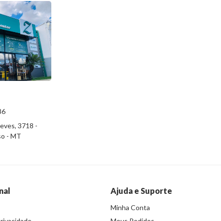
86
eves, 3718 -
iso - MT
nal
Ajuda e Suporte
Minha Conta
Privacidade
Meus Pedidos