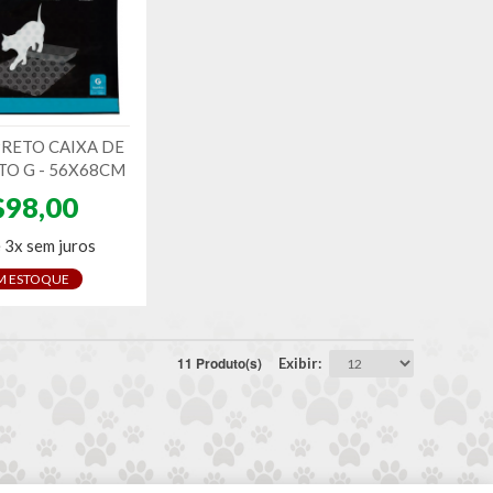
PRETO CAIXA DE
TO G - 56X68CM
$98,00
 3x sem juros
M ESTOQUE
11 Produto(s)
Exibir