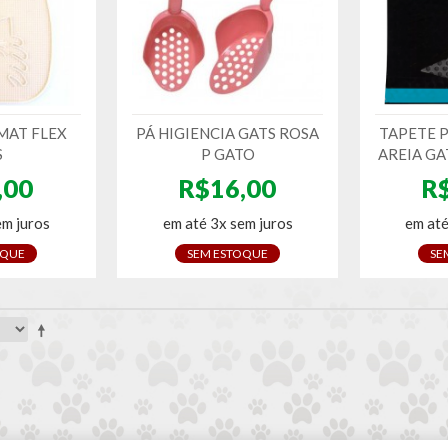
MAT FLEX
PÁ HIGIENCIA GATS ROSA
TAPETE 
S
P GATO
AREIA GA
,00
R$16,00
R
em juros
em até 3x sem juros
em até
OQUE
SEM ESTOQUE
SE