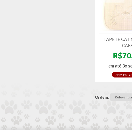
TAPETE CAT 
CAE
R$70
em até 3x s
SEM EST
Ordem