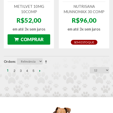
METILVET 10MG
NUTRISANA
10COMP
MUNNOMAX 30 COMP
R$52,00
R$96,00
em até 3x sem juros
em até 3x sem juros
SEM ESTOQUE
Ordem
1
2
3
4
5