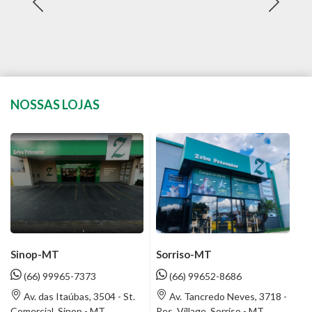
NOSSAS LOJAS
Sinop-MT
Sorriso-MT
(66) 99965-7373
(66) 99652-8686
Av. das Itaúbas, 3504 - St.
Av. Tancredo Neves, 3718 -
Comercial, Sinop - MT
Res. Village, Sorriso - MT