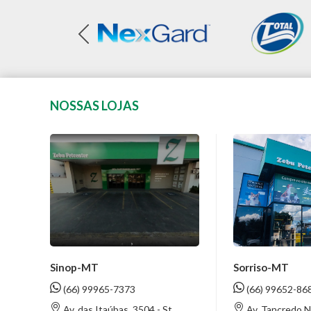
NOSSAS LOJAS
Sinop-MT
Sorriso-MT
(66) 99965-7373
(66) 99652-86
Av. das Itaúbas, 3504 - St.
Av. Tancredo N