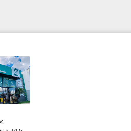
86
eves, 3718 -