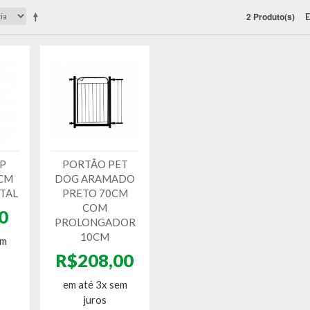
2 Produto(s)
E
 P
PORTÃO PET
 CM
DOG ARAMADO
TAL
PRETO 70CM
COM
0
PROLONGADOR
10CM
em
R$208,00
em até 3x sem
juros