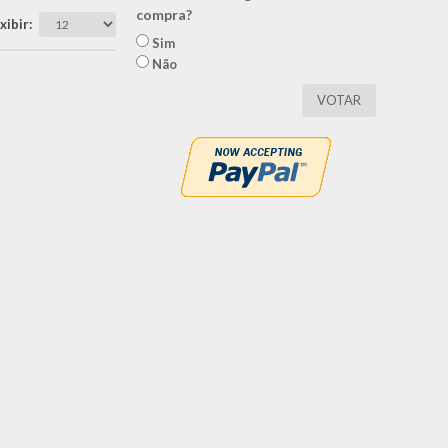
compra?
xibir
Sim
Não
VOTAR