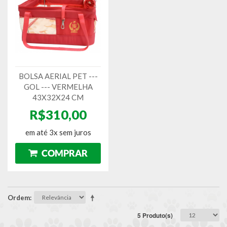
BOLSA AERIAL PET ---
GOL --- VERMELHA
43X32X24 CM
R$310,00
em até 3x sem juros
Ordem
5 Produto(s)