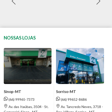
NOSSAS LOJAS
Sinop-MT
Sorriso-MT
(66) 99965-7373
(66) 99652-8686
Av. das Itaúbas, 3504 - St.
Av. Tancredo Neves, 3718 -
Comercial, Sinop - MT
Res. Village, Sorriso - MT