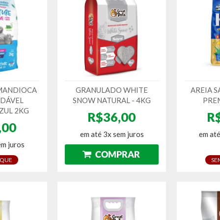
MANDIOCA
GRANULADO WHITE
AREIA S
DÁVEL
SNOW NATURAL - 4KG
PRE
AZUL 2KG
R$36,00
R
,00
em até 3x sem juros
em até
em juros
OQUE
SE