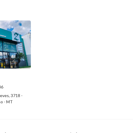
86
eves, 3718 -
iso - MT