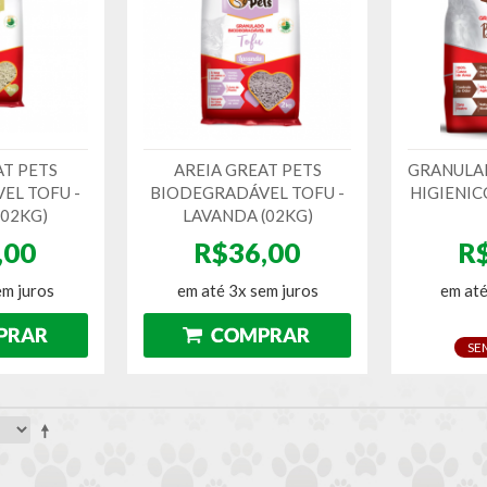
AT PETS
AREIA GREAT PETS
GRANULA
EL TOFU -
BIODEGRADÁVEL TOFU -
HIGIENIC
(02KG)
LAVANDA (02KG)
,00
R$36,00
R
em juros
em até 3x sem juros
em até
SE