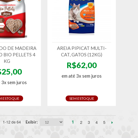
DO DE MADEIRA
AREIA PIPICAT MULTI-
O BIO PELLETS 4
CAT, GATOS (12KG)
KG
R$62,00
$25,00
em até 3x sem juros
 3x sem juros
M ESTOQUE
SEM ESTOQUE
1
2
3
4
5
1-12 de 64
Exibir