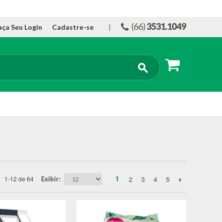
aça Seu Login
Cadastre-se
|
1
2
3
4
5
1-12 de 64
Exibir