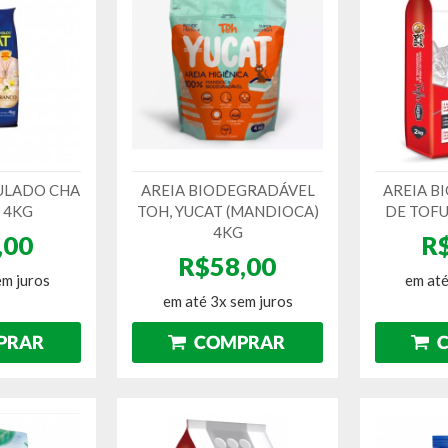
ULADO CHA
AREIA BIODEGRADÁVEL
AREIA B
 4KG
TOH, YUCAT (MANDIOCA)
DE TOFU
4KG
,00
R
R$58,00
em juros
em até
em até 3x sem juros