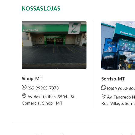
NOSSAS LOJAS
Sinop-MT
Sorriso-MT
(66) 99965-7373
(66) 99652-86
Av. das Itaúbas, 3504 - St.
Av. Tancredo N
Comercial, Sinop - MT
Res. Village, Sorr