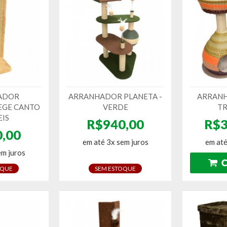
ADOR
ARRANHADOR PLANETA -
ARRAN
EGE CANTO
VERDE
T
EIS
R$940,00
R$3
,00
em até 3x sem juros
em até
em juros
OQUE
SEM ESTOQUE