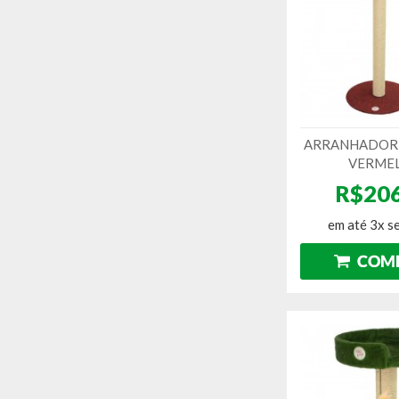
ARRANHADOR 
VERME
R$206
em até 3x s