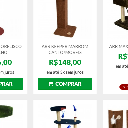
OBELISCO
ARR KEEPER MARROM
ARR MA
LHO
CANTO/MOVEIS
R$
,00
R$148,00
em até
em juros
em até 3x sem juros
SE