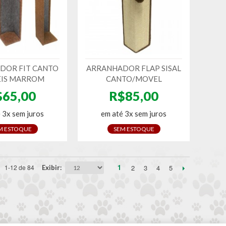
DOR FIT CANTO
ARRANHADOR FLAP SISAL
IS MARROM
CANTO/MOVEL
$65,00
R$85,00
 3x sem juros
em até 3x sem juros
M ESTOQUE
SEM ESTOQUE
1
2
3
4
5
1-12 de 84
Exibir