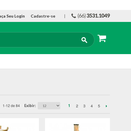
aça Seu Login
Cadastre-se
|
1
2
3
4
5
1-12 de 84
Exibir