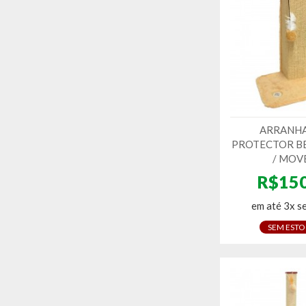
ARRANH
PROTECTOR B
/ MOV
R$150
em até 3x s
SEM EST