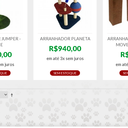
JUMPER -
ARRANHADOR PLANETA
ARRANHA
E
MOVE
R$940,00
,00
R
em até 3x sem juros
em juros
em até
OQUE
SEM ESTOQUE
SE