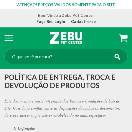
ATENÇÃO! PREÇOS VÁLIDOS SOMENTE PARA O SITE
Bem Vindo à
Zebu Pet Center
Faça Seu Login
Cadastre-se
POLÍTICA DE ENTREGA, TROCA E
DEVOLUÇÃO DE PRODUTOS
Este documento é parte integrante dos Termos e Condições de Uso do
Site. Caso haja conflito entre as disposições de ambos os documentos,
deve prevalecer o que estiver estabelecido no mais específico.
1. Definições