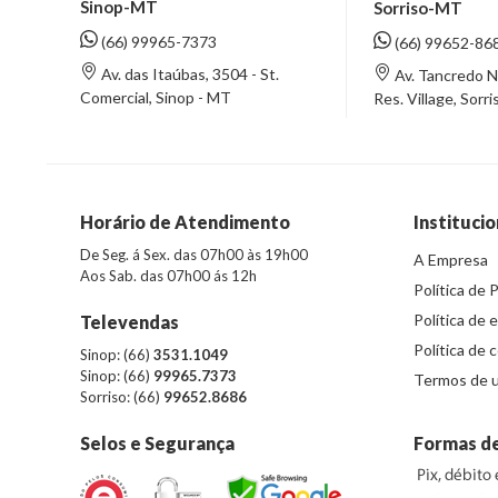
Sinop-MT
Sorriso-MT
(66) 99965-7373
(66) 99652-86
Av. das Itaúbas, 3504 - St.
Av. Tancredo N
Comercial, Sinop - MT
Res. Village, Sorr
Horário de Atendimento
Institucio
De Seg. á Sex. das 07h00 às 19h00
A Empresa
Aos Sab. das 07h00 ás 12h
Política de 
Política de 
Televendas
Política de 
Sinop: (66)
3531.1049
Sinop: (66)
99965.7373
Termos de u
Sorriso: (66)
99652.8686
Selos e Segurança
Formas d