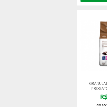
GRANULA
PROGATO 
R$
em até