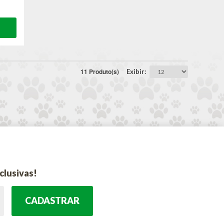
11 Produto(s)
Exibir
clusivas!
CADASTRAR