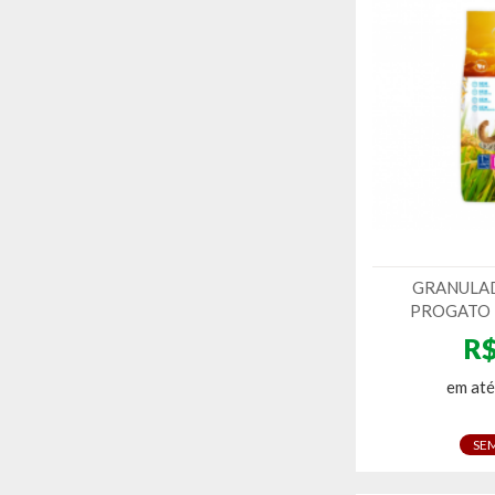
GRANULA
PROGATO E
R$
em até
SE