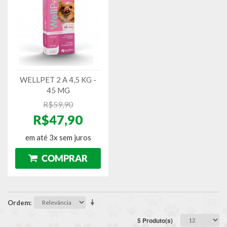
WELLPET 2 A 4,5 KG -
45 MG
R$59,90
R$47,90
em até 3x sem juros
Ordem
5 Produto(s)