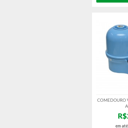
COMEDOURO V
A
R$
em até