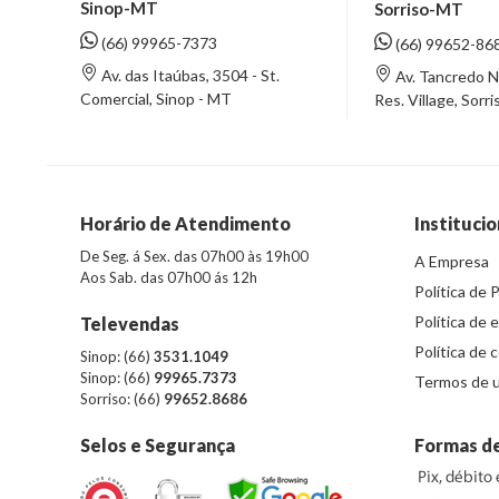
Sinop-MT
Sorriso-MT
(66) 99965-7373
(66) 99652-86
Av. das Itaúbas, 3504 - St.
Av. Tancredo N
Comercial, Sinop - MT
Res. Village, Sorr
Horário de Atendimento
Institucio
De Seg. á Sex. das 07h00 às 19h00
A Empresa
Aos Sab. das 07h00 ás 12h
Política de 
Política de 
Televendas
Política de 
Sinop: (66)
3531.1049
Sinop: (66)
99965.7373
Termos de u
Sorriso: (66)
99652.8686
Selos e Segurança
Formas d