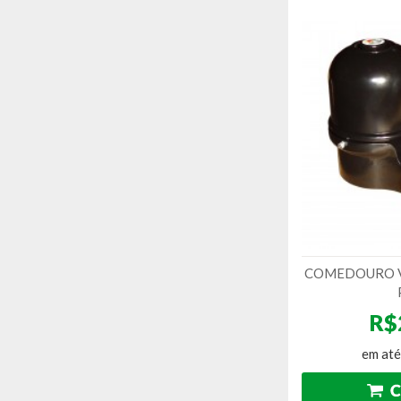
COMEDOURO V
R$
em até