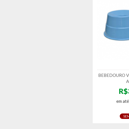
BEBEDOURO VI
A
R$
em até
SE