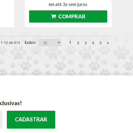
em até 3x sem juros
1
2
3
4
5
1-12 de 614
Exibir
clusivas!
CADASTRAR