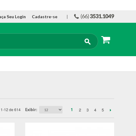
aça Seu Login
Cadastre-se
|
1
2
3
4
5
1-12 de 614
Exibir