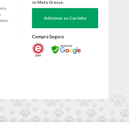
de
Mato Grosso
.
ento
s
Adicionar ao Carrinho
pleto